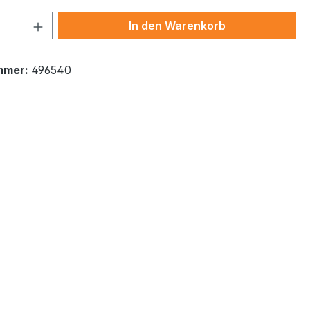
 Anzahl: Gib den gewünschten Wert ein 
In den Warenkorb
mmer:
496540