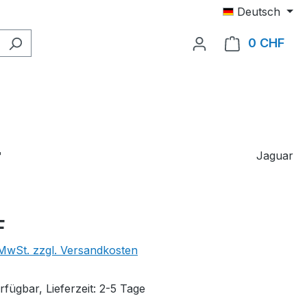
Deutsch
0 CHF
Ware
F
Jaguar
eis:
F
. MwSt. zzgl. Versandkosten
fügbar, Lieferzeit: 2-5 Tage