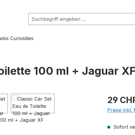
wiss Curiosities
oilette 100 ml + Jaguar X
Regulärer Pr
29 CH
Preise inkl
Sofort ver