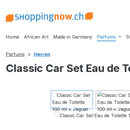
m Hauptinhalt springen
Zur Suche springen
Zur Hauptnavigation springen
Home
African Art
Made in Germany
Parfums
S
Parfums
Herren
Classic Car Set Eau de T
Bildergalerie überspringen