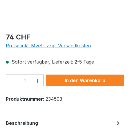
Regulärer Preis:
74 CHF
Preise inkl. MwSt. zzgl. Versandkosten
Sofort verfügbar, Lieferzeit: 2-5 Tage
Produkt Anzahl: Gib den gewünschten We
In den Warenkorb
Produktnummer:
234503
Beschreibung