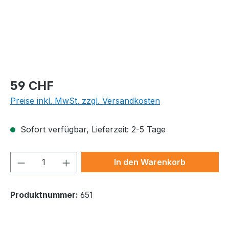
Regulärer Preis:
59 CHF
Preise inkl. MwSt. zzgl. Versandkosten
Sofort verfügbar, Lieferzeit: 2-5 Tage
Produkt Anzahl: Gib den gewünschten We
In den Warenkorb
Produktnummer:
651