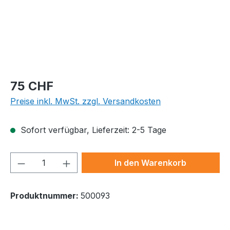
Regulärer Preis:
75 CHF
Preise inkl. MwSt. zzgl. Versandkosten
Sofort verfügbar, Lieferzeit: 2-5 Tage
Produkt Anzahl: Gib den gewünschten We
In den Warenkorb
Produktnummer:
500093