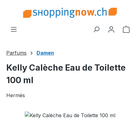
Zum Hauptinhalt springen
Ware
Parfums
Damen
Kelly Calèche Eau de Toilette
100 ml
Hermès
Bildergalerie überspringen