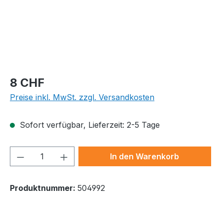
Regulärer Preis:
8 CHF
Preise inkl. MwSt. zzgl. Versandkosten
Sofort verfügbar, Lieferzeit: 2-5 Tage
Produkt Anzahl: Gib den gewünschten We
In den Warenkorb
Produktnummer:
504992