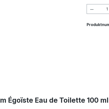
Produkt
Produktnu
m Égoïste Eau de Toilette 100 ml