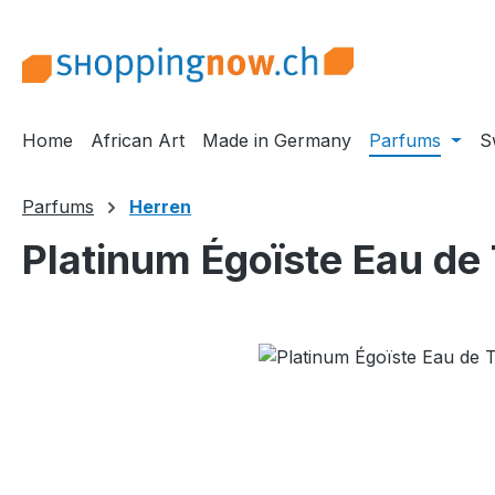
m Hauptinhalt springen
Zur Suche springen
Zur Hauptnavigation springen
Home
African Art
Made in Germany
Parfums
S
Parfums
Herren
Platinum Égoïste Eau de 
Bildergalerie überspringen