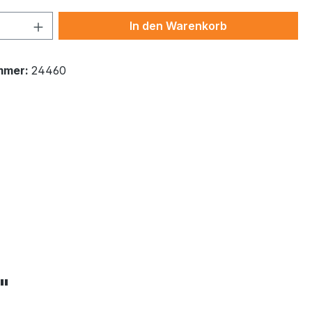
 Anzahl: Gib den gewünschten Wert ein 
In den Warenkorb
mmer:
24460
"