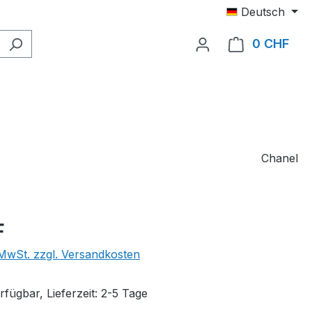
Deutsch
0 CHF
Ware
Chanel
eis:
F
. MwSt. zzgl. Versandkosten
fügbar, Lieferzeit: 2-5 Tage