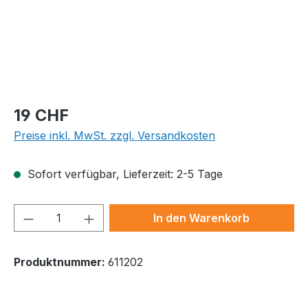
Regulärer Preis:
19 CHF
Preise inkl. MwSt. zzgl. Versandkosten
Sofort verfügbar, Lieferzeit: 2-5 Tage
Produkt Anzahl: Gib den gewünschten We
In den Warenkorb
Produktnummer:
611202