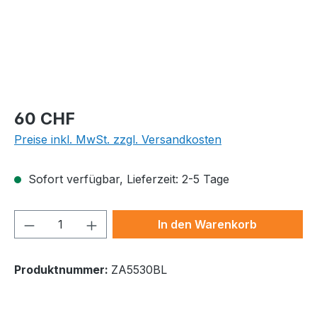
Regulärer Preis:
60 CHF
Preise inkl. MwSt. zzgl. Versandkosten
Sofort verfügbar, Lieferzeit: 2-5 Tage
Produkt Anzahl: Gib den gewünschten We
In den Warenkorb
Produktnummer:
ZA5530BL