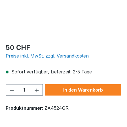
Regulärer Preis:
50 CHF
Preise inkl. MwSt. zzgl. Versandkosten
Sofort verfügbar, Lieferzeit: 2-5 Tage
Produkt Anzahl: Gib den gewünschten We
In den Warenkorb
Produktnummer:
ZA4524GR