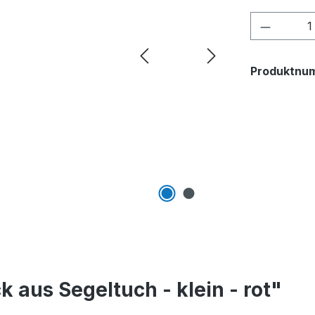
Produkt
Produktnu
 aus Segeltuch - klein - rot"