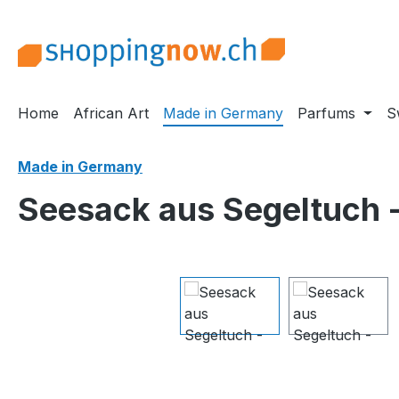
m Hauptinhalt springen
Zur Suche springen
Zur Hauptnavigation springen
Home
African Art
Made in Germany
Parfums
S
Made in Germany
Seesack aus Segeltuch - 
Bildergalerie überspringen