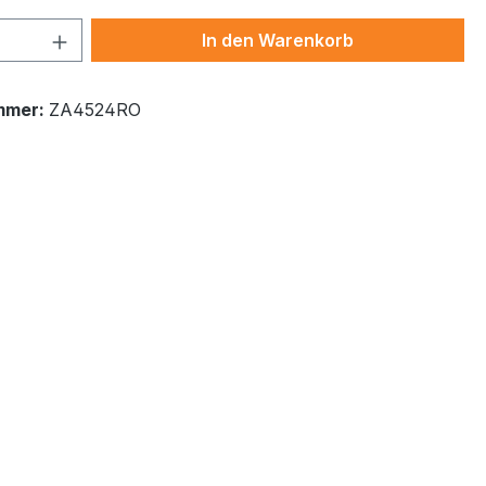
 Anzahl: Gib den gewünschten Wert ein 
In den Warenkorb
mmer:
ZA4524RO