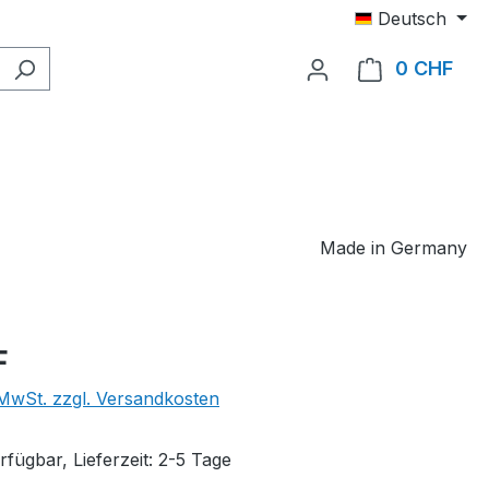
Deutsch
0 CHF
Ware
Made in Germany
eis:
F
. MwSt. zzgl. Versandkosten
fügbar, Lieferzeit: 2-5 Tage