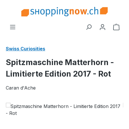
Zum Hauptinhalt springen
Ware
Swiss Curiosities
Spitzmaschine Matterhorn -
Limitierte Edition 2017 - Rot
Caran d'Ache
Bildergalerie überspringen